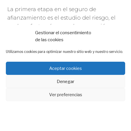
La primera etapa en el seguro de
afianzamiento es el estudio del riesgo, el
cual se efectuará por cada promoción que
Gestionar el consentimiento
realice el promotor solicitante.
de las cookies
Para poder realizar dicho estudio
se
aportará a la Compañía la documentación
Utilizamos cookies para optimizar nuestro sitio web y nuestro servicio.
que solicita
, que básicamente irá referida
a tres puntos básicos que podemos
Aceptar cookies
resumir en:
Denegar
Capacidad económica del promotor:
Ver preferencias
Esto es, la viabilidad y recursos que
pueden ser puestos a disposición de
esta promoción que garanticen su
viabilidad, donde tiene un peso